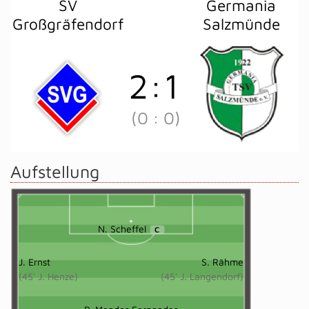
SV
Germania
Großgräfendorf
Salzmünde
2
:
1
(0
:
0)
Aufstellung
N. Scheffel
C
J. Ernst
S. Rähme
(45' J. Henze)
(45' J. Langendorf)