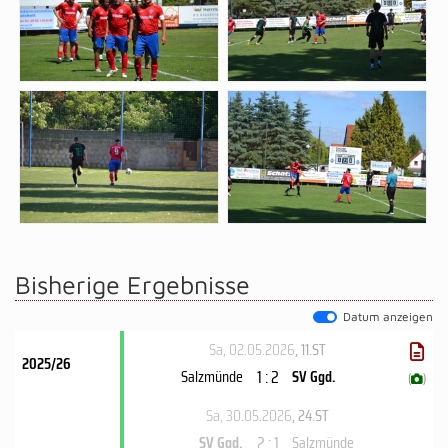
Bisherige Ergebnisse
Datum anzeigen
Sa, 02.05.2026
, 11.ST
2025/26
1 : 2
Salzmünde
SV Ggd.
(
)
Sa, 30.05.2026
, 24.ST
2 : 1
SV Ggd.
Salzmünde