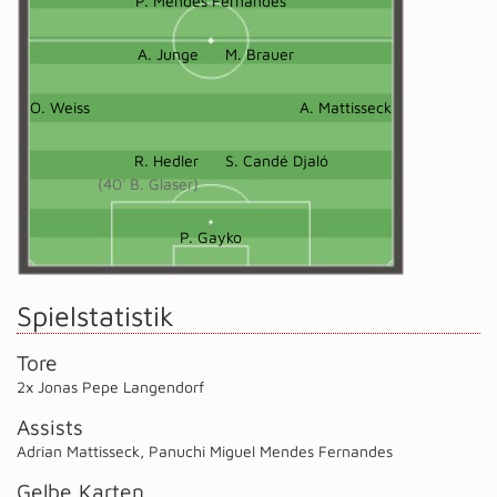
P. Mendes Fernandes
A. Junge
M. Brauer
O. Weiss
A. Mattisseck
R. Hedler
S. Candé Djaló
(40' B. Glaser)
P. Gayko
Spielstatistik
Tore
2x Jonas Pepe Langendorf
Assists
Adrian Mattisseck
,
Panuchi Miguel Mendes Fernandes
Gelbe Karten