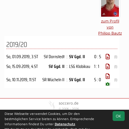
zum Profil
von
Philipp Bautz
2019/20
So, 01.09.2019
, 3.ST
SV Dornstedt
:
SV Ggd. II
0 : 5
(1)
So, 15.09.2019
, 4.ST
SV Ggd. II
:
LSG Klobikau
1 : 1
(1)
So, 10.11.2019
, 11.ST
SR Mücheln II
:
SV Ggd. II
5 : 0
(1)
(
)
soccero.de
© 2006 - 2026
Diese Webseite verwendet Cookies, um Dir den
OK
Besucherstatistik
Kontakt
Kinderschutz
Impressum
bestmöglichen Service bieten zu können. Entsprechende
Geburtstage
Datenschutz
Informationen findest Du unter
Datenschutz
.