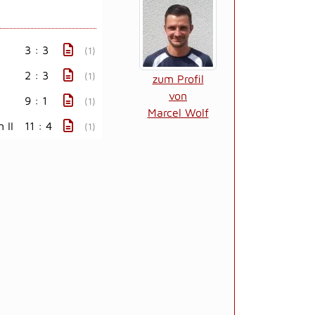
3 : 3
(1)
2 : 3
(1)
zum Profil
von
9 : 1
(1)
Marcel Wolf
 II
11 : 4
(1)