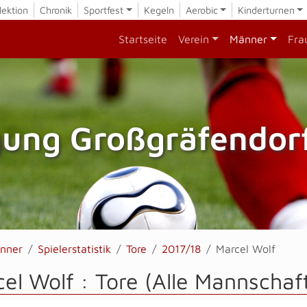
lektion
Chronik
Sportfest
Kegeln
Aerobic
Kinderturnen
Startseite
Verein
Männer
Fra
gung Großgräfendorf
nner
Spielerstatistik
Tore
2017/18
Marcel Wolf
el Wolf : Tore (Alle Mannschaf