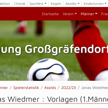
lektion
Chronik
Sportfest
Kegeln
Aerobic
Kinderturnen
Startseite
Verein
Männer
Fra
gung Großgräfendorf
nner
Spielerstatistik
Assists
2022/23
Jonas Wiedme
as Wiedmer : Vorlagen (1.Männ