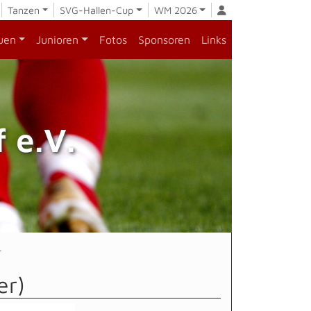
Tanzen
SVG-Hallen-Cup
WM 2026
uen
Junioren
Fotos
Sponsoren
Links
 e.V.
r
er)