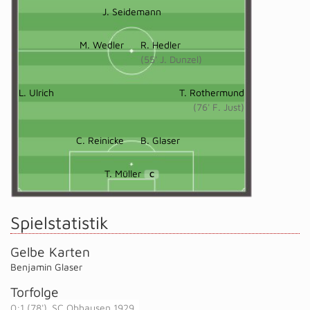
J. Seidemann
M. Wedler
R. Hedler
(55' J. Dunzel)
L. Ulrich
T. Rothermund
(76' F. Just)
C. Reinicke
B. Glaser
T. Müller
C
Spielstatistik
Gelbe Karten
Benjamin Glaser
Torfolge
0:1 (78')
SC Obhausen 1929