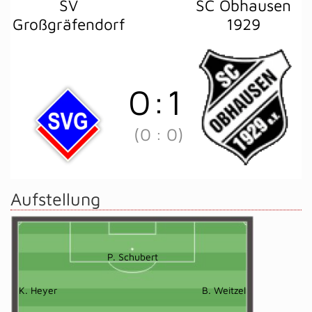
SV
SC Obhausen
Großgräfendorf
1929
0
:
1
(0
:
0)
Aufstellung
P. Schubert
K. Heyer
B. Weitzel