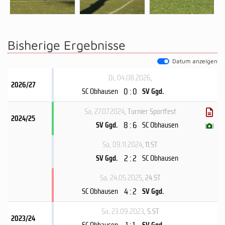
Bisherige Ergebnisse
Datum anzeigen
Di, 04.08.2026
,
2026/27
0 : 0
SC Obhausen
SV Ggd.
Sa, 27.07.2024
, Turnier Sportfest
2024/25
8 : 6
SV Ggd.
SC Obhausen
(
)
Sa, 09.11.2024
, 11.ST
2 : 2
SV Ggd.
SC Obhausen
Sa, 24.05.2025
, 24.ST
4 : 2
SC Obhausen
SV Ggd.
Sa, 23.09.2023
, 5.ST
2023/24
1 : 1
SC Obhausen
SV Ggd.