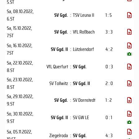
5.ST
Sa, 08.10.2022
,
SV Ggd.
:
TSV Leuna II
1 : 5
6.ST
Sa, 15.10.2022
,
SV Ggd.
:
VfL Roßbach
3 : 3
7.ST
So, 16.10.2022
,
SV Ggd. II
:
Lützkendorf
4 : 2
7.ST
(
)
Sa, 22.10.2022
,
VfL Querfurt
:
SV Ggd.
0 : 3
8.ST
So, 23.10.2022
,
SV Tollwitz
:
SV Ggd. II
2 : 0
8.ST
Sa, 29.10.2022
,
SV Ggd.
:
SV Dornstedt
1 : 2
9.ST
So, 30.10.2022
,
SV Ggd. II
:
SV GW LE
0 : 1
9.ST
(
)
Sa, 05.11.2022
,
Ziegelroda
:
SV Ggd.
4 : 3