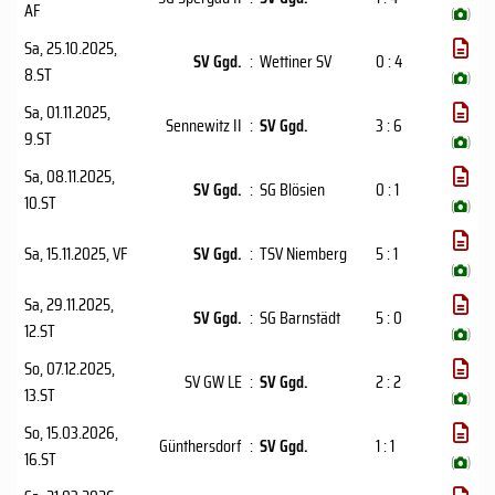
AF
(
)
Sa, 25.10.2025
,
SV Ggd.
:
Wettiner SV
0 : 4
8.ST
(
)
Sa, 01.11.2025
,
Sennewitz II
:
SV Ggd.
3 : 6
9.ST
(
)
Sa, 08.11.2025
,
SV Ggd.
:
SG Blösien
0 : 1
10.ST
(
)
Sa, 15.11.2025
, VF
SV Ggd.
:
TSV Niemberg
5 : 1
(
)
Sa, 29.11.2025
,
SV Ggd.
:
SG Barnstädt
5 : 0
12.ST
(
)
So, 07.12.2025
,
SV GW LE
:
SV Ggd.
2 : 2
13.ST
(
)
So, 15.03.2026
,
Günthersdorf
:
SV Ggd.
1 : 1
16.ST
(
)