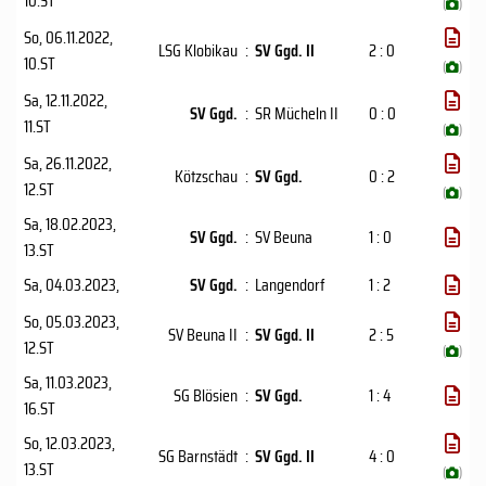
10.ST
(
)
So, 06.11.2022
,
LSG Klobikau
:
SV Ggd. II
2 : 0
10.ST
(
)
Sa, 12.11.2022
,
SV Ggd.
:
SR Mücheln II
0 : 0
11.ST
(
)
Sa, 26.11.2022
,
Kötzschau
:
SV Ggd.
0 : 2
12.ST
(
)
Sa, 18.02.2023
,
SV Ggd.
:
SV Beuna
1 : 0
13.ST
Sa, 04.03.2023
,
SV Ggd.
:
Langendorf
1 : 2
So, 05.03.2023
,
SV Beuna II
:
SV Ggd. II
2 : 5
12.ST
(
)
Sa, 11.03.2023
,
SG Blösien
:
SV Ggd.
1 : 4
16.ST
So, 12.03.2023
,
SG Barnstädt
:
SV Ggd. II
4 : 0
13.ST
(
)