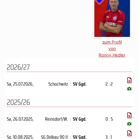
zum Profil
von
Ronny Hedler
2026/27
Sa, 25.07.2026
,
Schochwitz
:
SV Ggd.
2 : 2
(
)
2025/26
Sa, 26.07.2025
,
Reinsdorf/W.
:
SV Ggd.
0 : 5
(
)
So, 10.08.2025
,
SG Dölbau 90 II
:
SV Ggd.
3 : 1