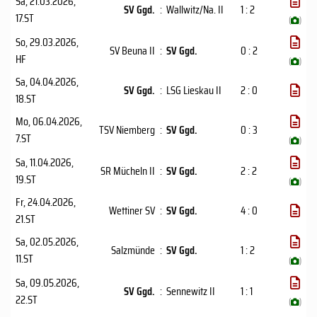
Sa, 21.03.2026
,
SV Ggd.
:
Wallwitz/Na. II
1 : 2
17.ST
(
)
So, 29.03.2026
,
SV Beuna II
:
SV Ggd.
0 : 2
HF
(
)
Sa, 04.04.2026
,
SV Ggd.
:
LSG Lieskau II
2 : 0
18.ST
Mo, 06.04.2026
,
TSV Niemberg
:
SV Ggd.
0 : 3
7.ST
(
)
Sa, 11.04.2026
,
SR Mücheln II
:
SV Ggd.
2 : 2
19.ST
(
)
Fr, 24.04.2026
,
Wettiner SV
:
SV Ggd.
4 : 0
21.ST
Sa, 02.05.2026
,
Salzmünde
:
SV Ggd.
1 : 2
11.ST
(
)
Sa, 09.05.2026
,
SV Ggd.
:
Sennewitz II
1 : 1
22.ST
(
)