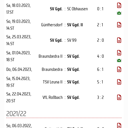
Sa, 18.03.2023
,
SV Ggd.
:
SC Obhausen
0 : 1
17.ST
(
)
So, 19.03.2023
,
Günthersdorf
:
SV Ggd. II
2 : 1
14.ST
Sa, 25.03.2023
,
SV Ggd.
:
SV 99
2 : 0
14.ST
Sa, 01.04.2023
,
Braunsbedra II
:
SV Ggd.
4 : 0
18.ST
(
)
Do, 06.04.2023
,
Braunsbedra
:
SV Ggd.
6 : 1
Sa, 15.04.2023
,
TSV Leuna II
:
SV Ggd.
5 : 1
19.ST
Sa, 22.04.2023
,
VfL Roßbach
:
SV Ggd.
3 : 2
20.ST
2021/22
So, 06.03.2022
,