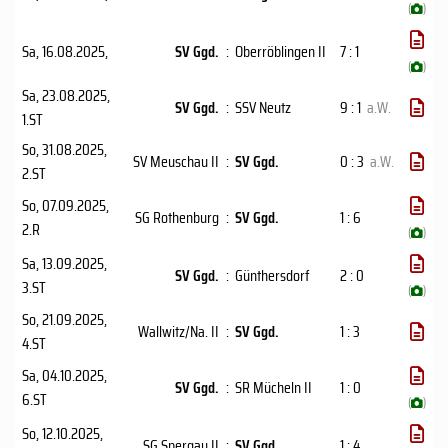
(
)
Sa, 16.08.2025
,
SV Ggd.
:
Oberröblingen II
7 : 1
(
)
Sa, 23.08.2025
,
SV Ggd.
:
SSV Neutz
9 : 1
a.W.
1.ST
So, 31.08.2025
,
SV Meuschau II
:
SV Ggd.
0 : 3
a.W.
2.ST
So, 07.09.2025
,
SG Rothenburg
:
SV Ggd.
1 : 6
2.R
(
)
Sa, 13.09.2025
,
SV Ggd.
:
Günthersdorf
2 : 0
3.ST
(
)
So, 21.09.2025
,
Wallwitz/Na. II
:
SV Ggd.
1 : 3
4.ST
Sa, 04.10.2025
,
SV Ggd.
:
SR Mücheln II
1 : 0
6.ST
(
)
So, 12.10.2025
,
SG Spergau II
:
SV Ggd.
1 : 4