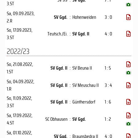
3.ST
(
)
Sa, 09.09.2023
,
SV Ggd.
:
Hohenweiden
3 : 0
2.R
So, 17.09.2023
,
Teutsch./Ei.
:
SV Ggd. II
4 : 0
3.ST
2022/23
So, 21.08.2022
,
SV Ggd. II
:
SV Beuna II
1 : 5
1.ST
(
)
So, 04.09.2022
,
SV Ggd. II
:
SV Meuschau II
3 : 4
1.R
So, 11.09.2022
,
SV Ggd. II
:
Günthersdorf
1 : 6
3.ST
Sa, 17.09.2022
,
SC Obhausen
:
SV Ggd.
1 : 2
4.ST
(
)
Sa, 01.10.2022
,
SV Ggd.
:
Braunsbedra II
4 : 0