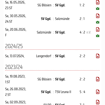
Sa, 16.05.2026
,
SG Blösien
:
SV Ggd.
1 : 2
23.ST
(
)
Sa, 30.05.2026
,
SV Ggd.
:
Salzmünde
2 : 1
24.ST
(
)
Sa, 20.06.2026
,
Salzmünde
:
SV Ggd.
4 : 2
n.V.
F
(
)
2024/25
Sa, 13.07.2024
,
Langendorf
:
SV Ggd.
2 : 2
2023/24
Sa, 19.08.2023
,
SG Blösien
:
SV Ggd.
2 : 2
1.ST
Sa, 26.08.2023
,
SV Ggd.
:
TSV Leuna II
5 : 4
2.ST
Sa, 02.09.2023
,
SV 99
:
SV Ggd.
7 : 1