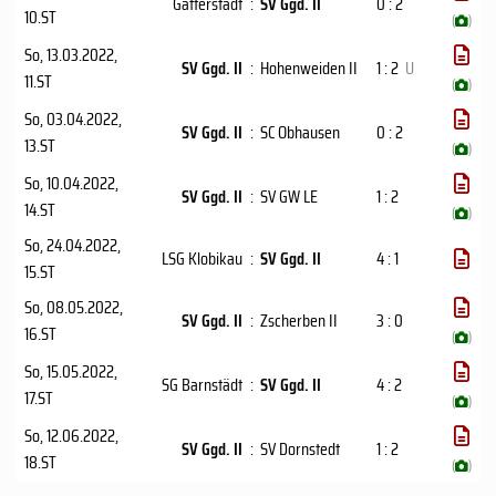
Gatterstädt
:
SV Ggd. II
0 : 2
10.ST
(
)
So, 13.03.2022
,
SV Ggd. II
:
Hohenweiden II
1 : 2
U
11.ST
(
)
So, 03.04.2022
,
SV Ggd. II
:
SC Obhausen
0 : 2
13.ST
(
)
So, 10.04.2022
,
SV Ggd. II
:
SV GW LE
1 : 2
14.ST
(
)
So, 24.04.2022
,
LSG Klobikau
:
SV Ggd. II
4 : 1
15.ST
So, 08.05.2022
,
SV Ggd. II
:
Zscherben II
3 : 0
16.ST
(
)
So, 15.05.2022
,
SG Barnstädt
:
SV Ggd. II
4 : 2
17.ST
(
)
So, 12.06.2022
,
SV Ggd. II
:
SV Dornstedt
1 : 2
18.ST
(
)