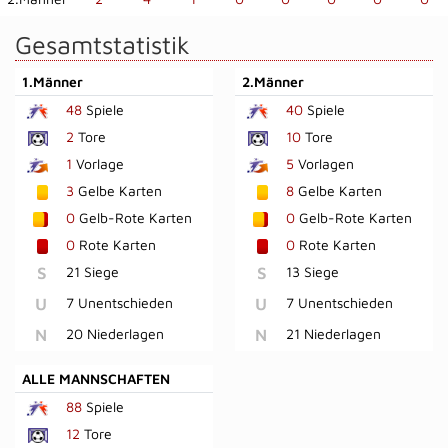
Gesamtstatistik
1.Männer
2.Männer
48
Spiele
40
Spiele
2
Tore
10
Tore
1
Vorlage
5
Vorlagen
3
Gelbe Karten
8
Gelbe Karten
0
Gelb-Rote Karten
0
Gelb-Rote Karten
0
Rote Karten
0
Rote Karten
S
21 Siege
S
13 Siege
U
7 Unentschieden
U
7 Unentschieden
N
20 Niederlagen
N
21 Niederlagen
ALLE MANNSCHAFTEN
88
Spiele
12
Tore