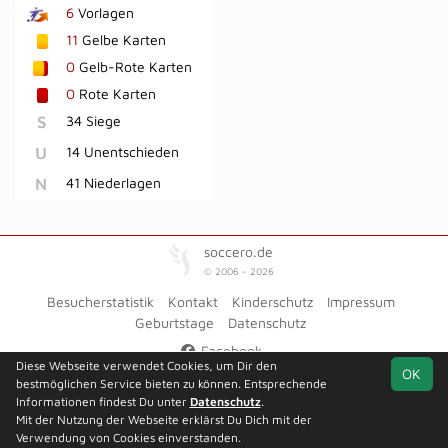
6
Vorlagen
11
Gelbe Karten
0
Gelb-Rote Karten
0
Rote Karten
S
34 Siege
U
14 Unentschieden
N
41 Niederlagen
soccero.de
© 2006 - 2026
Besucherstatistik
Kontakt
Kinderschutz
Impressum
Geburtstage
Datenschutz
Facebook
Diese Webseite verwendet Cookies, um Dir den
OK
bestmöglichen Service bieten zu können. Entsprechende
Informationen findest Du unter
Datenschutz
.
Mit der Nutzung der Webseite erklärst Du Dich mit der
Team
Kreisliga,
Spielplan
Statistik
Verwendung von Cookies einverstanden.
Staffel 1