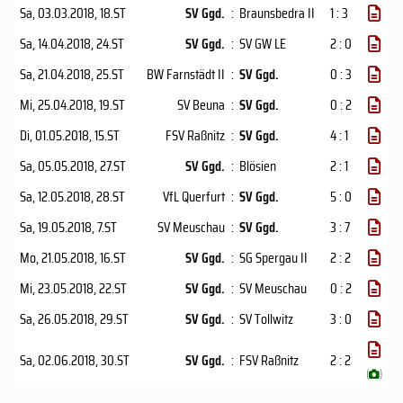
Sa, 03.03.2018
, 18.ST
SV Ggd.
:
Braunsbedra II
1 : 3
Sa, 14.04.2018
, 24.ST
SV Ggd.
:
SV GW LE
2 : 0
Sa, 21.04.2018
, 25.ST
BW Farnstädt II
:
SV Ggd.
0 : 3
Mi, 25.04.2018
, 19.ST
SV Beuna
:
SV Ggd.
0 : 2
Di, 01.05.2018
, 15.ST
FSV Raßnitz
:
SV Ggd.
4 : 1
Sa, 05.05.2018
, 27.ST
SV Ggd.
:
Blösien
2 : 1
Sa, 12.05.2018
, 28.ST
VfL Querfurt
:
SV Ggd.
5 : 0
Sa, 19.05.2018
, 7.ST
SV Meuschau
:
SV Ggd.
3 : 7
Mo, 21.05.2018
, 16.ST
SV Ggd.
:
SG Spergau II
2 : 2
Mi, 23.05.2018
, 22.ST
SV Ggd.
:
SV Meuschau
0 : 2
Sa, 26.05.2018
, 29.ST
SV Ggd.
:
SV Tollwitz
3 : 0
Sa, 02.06.2018
, 30.ST
SV Ggd.
:
FSV Raßnitz
2 : 2
(
)