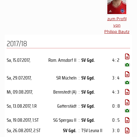
zum Profil
von
Philipp Bautz
2017/18
Sa, 15.07.2017
,
Rom. Amsdorf II
:
SV Ggd.
4 : 2
(
)
Sa, 29.07.2017
,
SR Mücheln
:
SV Ggd.
3 : 4
(
)
Mi, 09.08.2017
,
Bennstedt (A)
:
SV Ggd.
4 : 3
So, 13.08.2017
, 1.R
Gatterstädt
:
SV Ggd.
0 : 8
(
)
Sa, 19.08.2017
, 1.ST
SG Spergau II
:
SV Ggd.
0 : 5
Sa, 26.08.2017
, 2.ST
SV Ggd.
:
TSV Leuna II
3 : 0