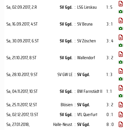
Sa, 02.09.2017
, 2.R
SV Ggd.
:
LSG Lieskau
1 : 5
(
)
Sa, 16.09.2017
, 4.ST
SV Ggd.
:
SV Beuna
3 : 1
(
)
Sa, 30.09.2017
, 6.ST
SV Ggd.
:
SV Zöschen
3 : 4
(
)
Sa, 21.10.2017
, 8.ST
SV Ggd.
:
Wallendorf
3 : 2
(
)
Sa, 28.10.2017
, 9.ST
SV GW LE
:
SV Ggd.
1 : 3
(
)
Sa, 04.11.2017
, 10.ST
SV Ggd.
:
BW Farnstädt II
1 : 1
(
)
Sa, 25.11.2017
, 12.ST
Blösien
:
SV Ggd.
3 : 2
Sa, 02.12.2017
, 13.ST
SV Ggd.
:
VfL Querfurt
0 : 1
Sa, 27.01.2018
,
Halle-Neust.
:
SV Ggd.
8 : 0