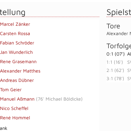
tellung
Spielst
Marcel Zänker
Tore
Carsten Rossa
Alexander 
Fabian Schröder
Torfolg
Jan Wunderlich
0:1 (07')
A
Rene Grasemann
1:1 (16')
S
2:1 (62')
S
Alexander Matthes
3:1 (78')
S
Andreas Dübner
Tom Geier
Manuel Aßmann
(
76' Michael Böldicke
)
Nico Scheffel
René Hommel
bank