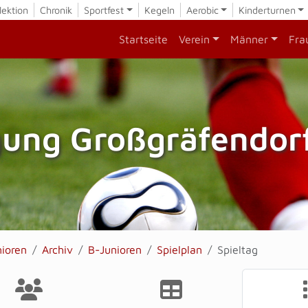
lektion
Chronik
Sportfest
Kegeln
Aerobic
Kinderturnen
Startseite
Verein
Männer
Fra
gung Großgräfendorf
nioren
Archiv
B-Junioren
Spielplan
Spieltag