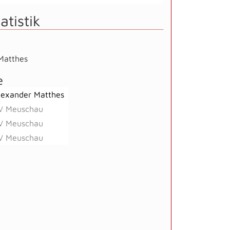
atistik
Matthes
e
lexander Matthes
V Meuschau
V Meuschau
V Meuschau