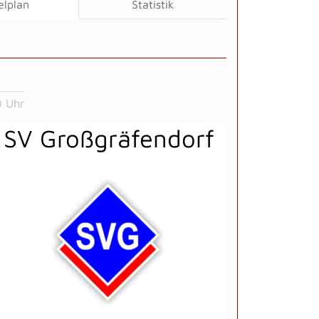
elplan
Statistik
 Uhr
SV Großgräfendorf