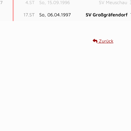
7
4.ST
So, 15.09.1996
SV Meuschau
17.ST
So, 06.04.1997
SV Großgräfendorf
Zurück