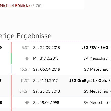
Michael Böldicke
(
76')
erige Ergebnisse
9
5.ST
Sa, 22.09.2018
JSG FSV / SVG
HF
Mi, 31.10.2018
SV Meuschau
16.ST
Sa, 06.04.2019
SV Meuschau
0
8
11.ST
Sa, 11.11.2017
JSG Großgräf. / Obh.
24.ST
Sa, 26.05.2018
SV Meuschau
8
HF
So, 19.04.1998
SV Meuschau