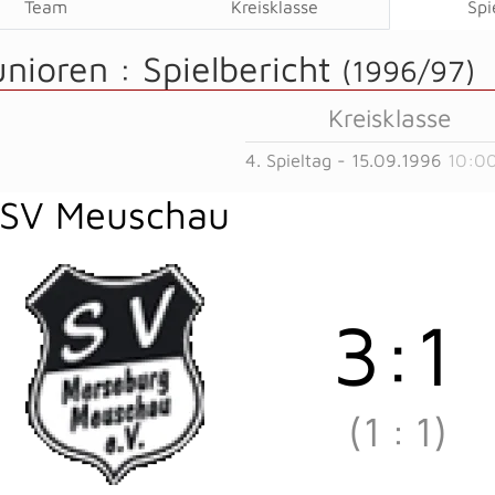
Team
Kreisklasse
Spi
unioren :
Spielbericht
(1996/97)
Kreisklasse
4. Spieltag - 15.09.1996
10:00
SV Meuschau
3
:
1
(1
:
1)