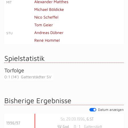
Alexander Matthes
MIT
Michael Böldicke
Nico Scheffel
Tom Geier
Andreas Dübner
STU
René Hommel
Spielstatistik
Torfolge
0:1 (14')
Gatterstädter SV
Bisherige Ergebnisse
Datum anzeigen
So, 29.09.1996
, 6.ST
1996/97
0 : 1
SV Ggd.
Gatterstädt