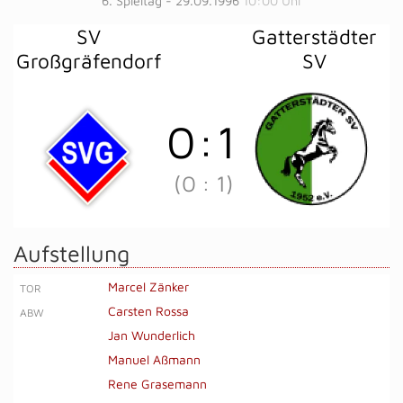
6. Spieltag - 29.09.1996
10:00 Uhr
SV
Gatterstädter
Großgräfendorf
SV
0
:
1
(0
:
1)
Aufstellung
Marcel Zänker
TOR
Carsten Rossa
ABW
Jan Wunderlich
Manuel Aßmann
Rene Grasemann