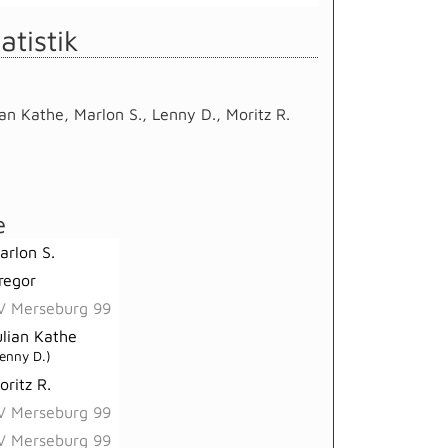
atistik
ian Kathe
,
Marlon S.
,
Lenny D.
,
Moritz R.
e
arlon S.
regor
V Merseburg 99
ulian Kathe
enny D.)
oritz R.
V Merseburg 99
V Merseburg 99