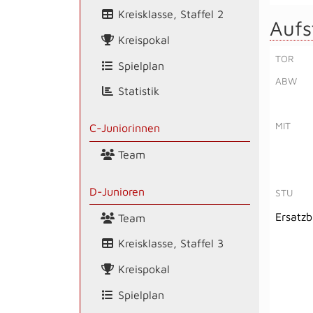
Kreisklasse, Staffel 2
Aufs
Kreispokal
TOR
Spielplan
ABW
Statistik
MIT
C-Juniorinnen
Team
D-Junioren
STU
Ersatz
Team
Kreisklasse, Staffel 3
Kreispokal
Spielplan