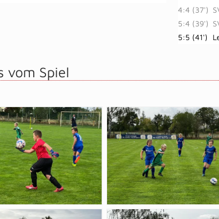
4:4 (37')
S
5:4 (39')
S
5:5 (41')
L
s vom Spiel