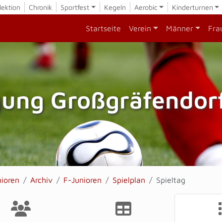
lektion
Chronik
Sportfest
Kegeln
Aerobic
Kinderturnen
Startseite
Verein
Männer
Fra
gung Großgräfendorf
nioren
Archiv
F-Junioren
Spielplan
Spieltag