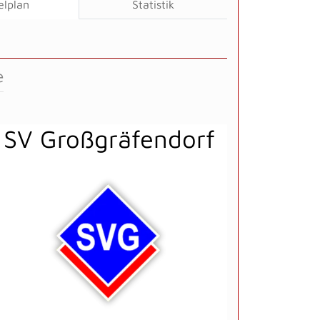
elplan
Statistik
e
SV Großgräfendorf