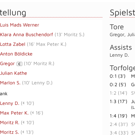
tellung
Spielst
Luis Mads Werner
Tore
Klara Anna Buschendorf
(
13' Moritz S.
)
Gregor
,
Jul
Lotta Zabel
(
16' Max Peter K.
)
Assists
Anton Böldicke
Lenny D.
Gregor
(
10' Moritz R.
)
C
Torfolg
Julian Kathe
0:1 (3')
M
Marlon S.
(
10' Lenny D.
)
0:2 (5')
G
1:2 (14')
S
bank
1:3 (17')
J
Lenny D.
(
10')
(L
Max Peter K.
(
16')
1:4 (19')
M
Moritz R.
(
10')
2:4 (31')
S
Moritz S.
(
13')
3:4 (33')
S