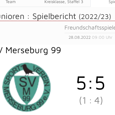
Team
Kreisklasse, Staffel 3
Spi
unioren :
Spielbericht
(2022/23)
Freundschaftsspiel
28.08.2022
09:00 Uhr
V Merseburg 99
5
:
5
(1
:
4)