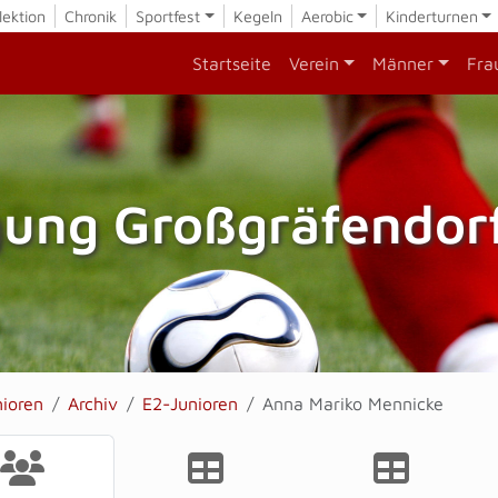
lektion
Chronik
Sportfest
Kegeln
Aerobic
Kinderturnen
Startseite
Verein
Männer
Fra
gung Großgräfendorf
nioren
Archiv
E2-Junioren
Anna Mariko Mennicke