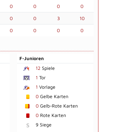
0
0
0
0
0
0
3
10
0
0
0
0
F-Junioren
12
Spiele
1
Tor
1
Vorlage
0
Gelbe Karten
0
Gelb-Rote Karten
0
Rote Karten
S
9 Siege