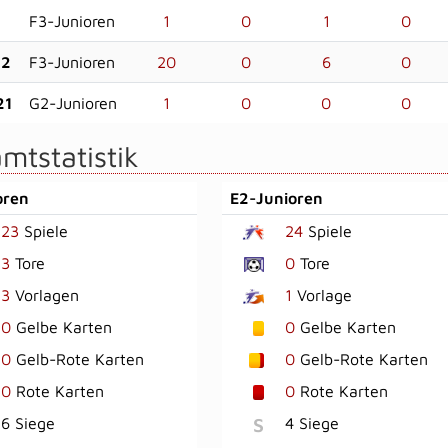
F3-Junioren
1
0
1
0
22
F3-Junioren
20
0
6
0
21
G2-Junioren
1
0
0
0
mtstatistik
oren
E2-Junioren
23
Spiele
24
Spiele
3
Tore
0
Tore
3
Vorlagen
1
Vorlage
0
Gelbe Karten
0
Gelbe Karten
0
Gelb-Rote Karten
0
Gelb-Rote Karten
0
Rote Karten
0
Rote Karten
S
6 Siege
4 Siege