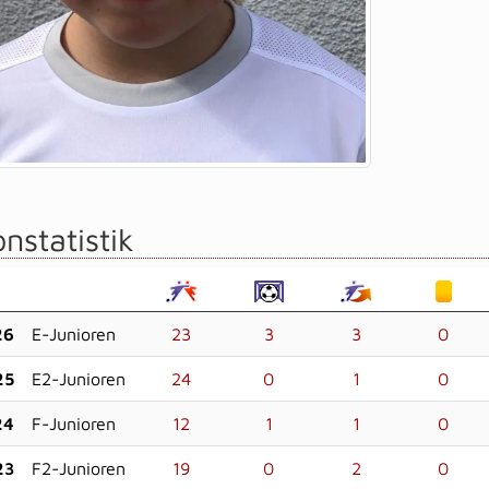
nstatistik
26
E-Junioren
23
3
3
0
25
E2-Junioren
24
0
1
0
24
F-Junioren
12
1
1
0
23
F2-Junioren
19
0
2
0