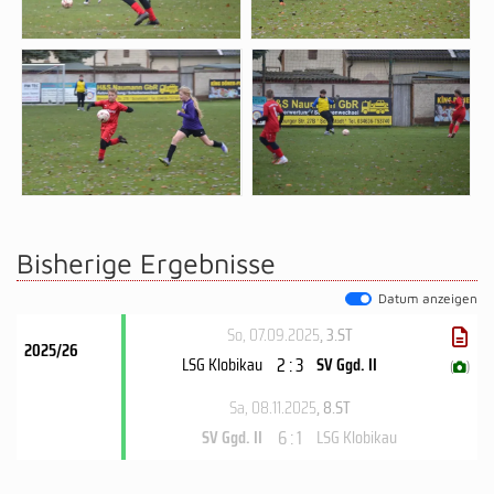
Bisherige Ergebnisse
Datum anzeigen
So, 07.09.2025
, 3.ST
2025/26
2 : 3
LSG Klobikau
SV Ggd. II
(
)
Sa, 08.11.2025
, 8.ST
6 : 1
SV Ggd. II
LSG Klobikau