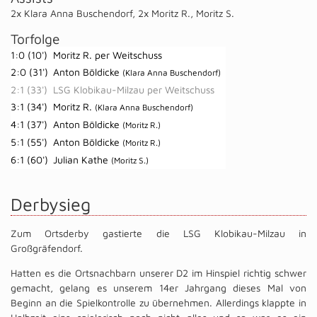
2x Klara Anna Buschendorf
,
2x Moritz R.
,
Moritz S.
Torfolge
1:0 (10')
Moritz R. per Weitschuss
2:0 (31')
Anton Böldicke
(Klara Anna Buschendorf)
2:1 (33')
LSG Klobikau-Milzau per Weitschuss
3:1 (34')
Moritz R.
(Klara Anna Buschendorf)
4:1 (37')
Anton Böldicke
(Moritz R.)
5:1 (55')
Anton Böldicke
(Moritz R.)
6:1 (60')
Julian Kathe
(Moritz S.)
Derbysieg
Zum Ortsderby gastierte die LSG Klobikau-Milzau in
Großgräfendorf.
Hatten es die Ortsnachbarn unserer D2 im Hinspiel richtig schwer
gemacht, gelang es unserem 14er Jahrgang dieses Mal von
Beginn an die Spielkontrolle zu übernehmen. Allerdings klappte in