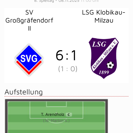
8. Spieltag - 08.11.2025
11:00 Uhr
SV
LSG Klobikau-
Großgräfendorf
Milzau
II
6
:
1
(1
:
0)
Aufstellung
T. Arendholz
C
(16' Marlon S.)