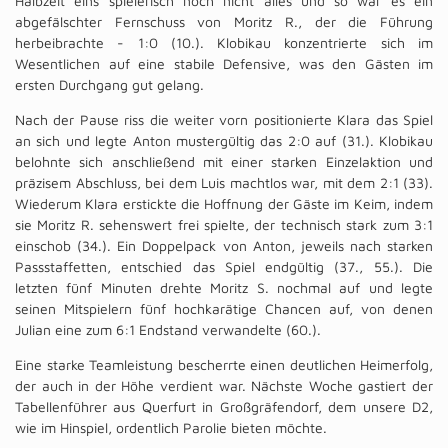
Halbzeit eins spielerisch noch nicht alles und so war es ein
abgefälschter Fernschuss von Moritz R., der die Führung
herbeibrachte - 1:0 (10.). Klobikau konzentrierte sich im
Wesentlichen auf eine stabile Defensive, was den Gästen im
ersten Durchgang gut gelang.
Nach der Pause riss die weiter vorn positionierte Klara das Spiel
an sich und legte Anton mustergültig das 2:0 auf (31.). Klobikau
belohnte sich anschließend mit einer starken Einzelaktion und
präzisem Abschluss, bei dem Luis machtlos war, mit dem 2:1 (33).
Wiederum Klara erstickte die Hoffnung der Gäste im Keim, indem
sie Moritz R. sehenswert frei spielte, der technisch stark zum 3:1
einschob (34.). Ein Doppelpack von Anton, jeweils nach starken
Passstaffetten, entschied das Spiel endgültig (37., 55.). Die
letzten fünf Minuten drehte Moritz S. nochmal auf und legte
seinen Mitspielern fünf hochkarätige Chancen auf, von denen
Julian eine zum 6:1 Endstand verwandelte (60.).
Eine starke Teamleistung bescherrte einen deutlichen Heimerfolg,
der auch in der Höhe verdient war. Nächste Woche gastiert der
Tabellenführer aus Querfurt in Großgräfendorf, dem unsere D2,
wie im Hinspiel, ordentlich Parolie bieten möchte.