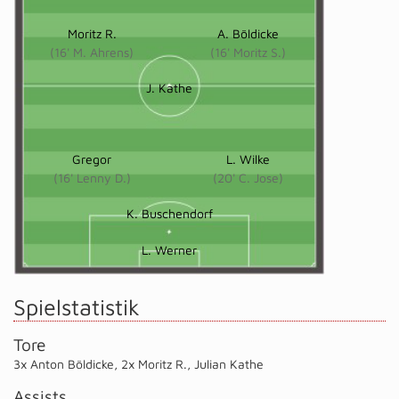
Moritz R.
A. Böldicke
(16' M. Ahrens)
(16' Moritz S.)
J. Kathe
Gregor
L. Wilke
(16' Lenny D.)
(20' C. Jose)
K. Buschendorf
L. Werner
Spielstatistik
Tore
3x Anton Böldicke
,
2x Moritz R.
,
Julian Kathe
Assists