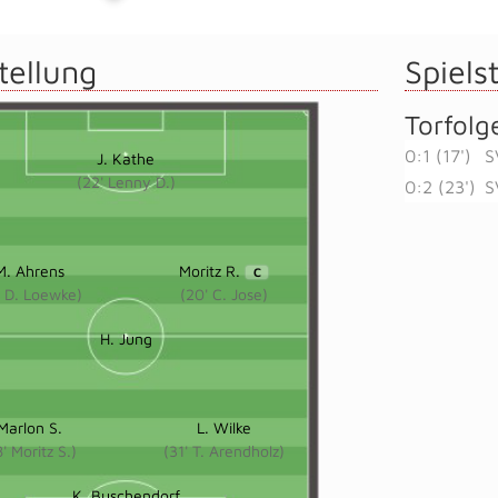
tellung
Spielst
Torfolg
0:1 (17')
S
J. Kathe
(22' Lenny D.)
0:2 (23')
S
M. Ahrens
Moritz R.
C
' D. Loewke)
(20' C. Jose)
H. Jung
Marlon S.
L. Wilke
8' Moritz S.)
(31' T. Arendholz)
K. Buschendorf