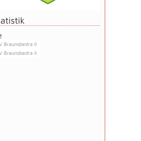
atistik
e
V Braunsbedra II
V Braunsbedra II