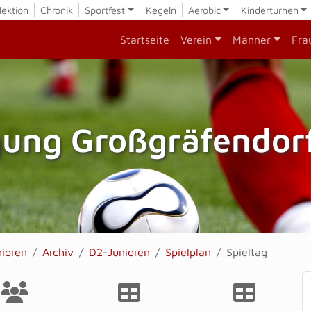
lektion
Chronik
Sportfest
Kegeln
Aerobic
Kinderturnen
Startseite
Verein
Männer
Fra
gung Großgräfendorf
nioren
Archiv
D2-Junioren
Spielplan
Spieltag