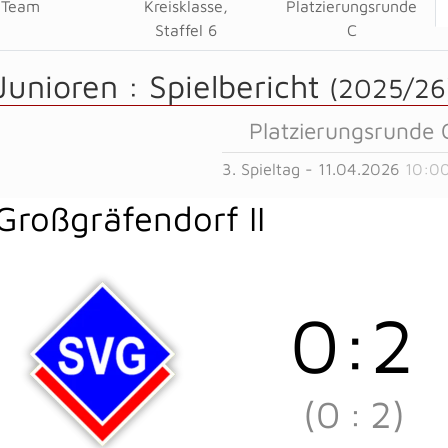
Team
Kreisklasse,
Platzierungsrunde
Staffel 6
C
Junioren :
Spielbericht
(2025/26
Platzierungsrunde 
3. Spieltag - 11.04.2026
10:00
Großgräfendorf II
0
:
2
(0
:
2)