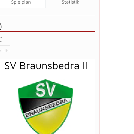
Spielplan
Statistik
)
C
 Uhr
SV Braunsbedra II