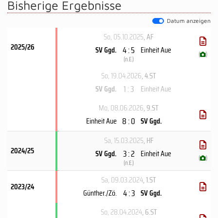
Bisherige Ergebnisse
Datum anzeigen
So, 05.10.2025
, AF
2025/26
4 : 5
SV Ggd.
Einheit Aue
(
)
(
n.E.
)
So, 19.04.2026
, 4.ST
1 : 3
SV Ggd.
Einheit Aue
Mo, 08.06.2026
, 9.ST
8 : 0
Einheit Aue
SV Ggd.
Sa, 15.03.2025
, HF
2024/25
3 : 2
SV Ggd.
Einheit Aue
(
)
(
n.E.
)
Sa, 09.03.2024
, 1.ST
2023/24
4 : 3
Günther./Zö.
SV Ggd.
So, 28.04.2024
, 6.ST