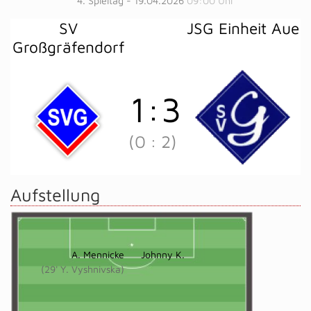
4. Spieltag - 19.04.2026
09:00 Uhr
SV
JSG Einheit Aue
Großgräfendorf
1
:
3
(0
:
2)
Aufstellung
A. Mennicke
Johnny K.
(29' Y. Vyshnivska)