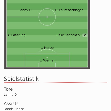
Lenny D.
E. Lautenschläger
B. Haferung
Felix Leopold S.
C
J. Henze
L. Werner
Spielstatistik
Tore
Lenny D.
Assists
Jannis Henze