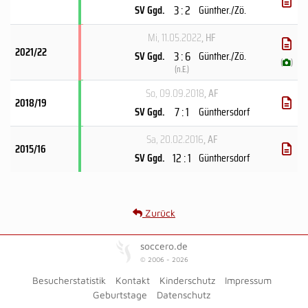
3 : 2
SV Ggd.
Günther./Zö.
Mi, 11.05.2022
, HF
2021/22
3 : 6
SV Ggd.
Günther./Zö.
(
)
(
n.E.
)
So, 09.09.2018
, AF
2018/19
7 : 1
SV Ggd.
Günthersdorf
Sa, 20.02.2016
, AF
2015/16
12 : 1
SV Ggd.
Günthersdorf
Zurück
soccero.de
© 2006 - 2026
Besucherstatistik
Kontakt
Kinderschutz
Impressum
Geburtstage
Datenschutz