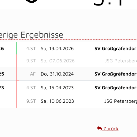
erige Ergebnisse
26
4.ST
So, 19.04.2026
SV Großgräfendor
9.ST
So, 07.06.2026
JSG Petersber
25
AF
Do, 31.10.2024
SV Großgräfendor
23
4.ST
Sa, 15.04.2023
SV Großgräfendor
9.ST
Sa, 10.06.2023
JSG Petersber
Zurück