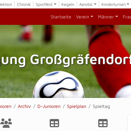
lektion
Chronik
Sportfest
Kegeln
Aerobic
Kinderturnen
Startseite
Verein
Männer
Fra
gung Großgräfendorf
nioren
Archiv
D-Junioren
Spielplan
Spieltag