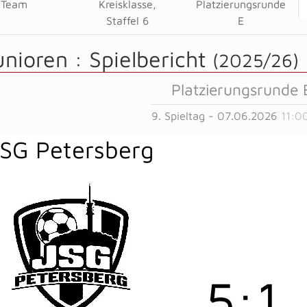
Team
Kreisklasse,
Platzierungsrunde
Staffel 6
E
unioren :
Spielbericht
(2025/26)
Platzierungsrunde 
9. Spieltag - 07.06.2026
11:0
SG Petersberg
5
:
1