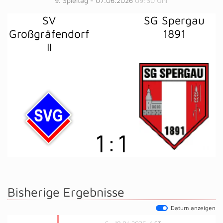
9. Spieltag - 07.06.2026
09:30 Uhr
SV
SG Spergau
Großgräfendorf
1891
II
1
:
1
Bisherige Ergebnisse
Datum anzeigen