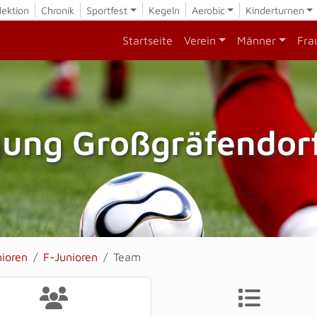
lektion
Chronik
Sportfest
Kegeln
Aerobic
Kinderturnen
Startseite
Verein
Männer
Fra
gung Großgräfendorf
nioren
F-Junioren
Team