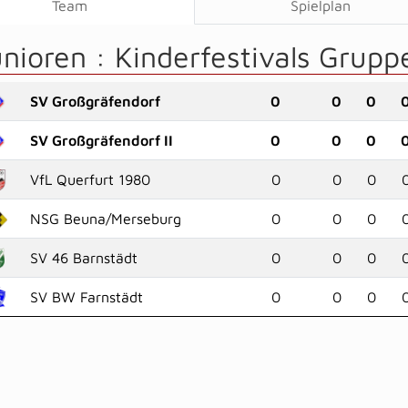
Team
Spielplan
unioren :
Kinderfestivals Grupp
SV Großgräfendorf
0
0
0
SV Großgräfendorf II
0
0
0
VfL Querfurt 1980
0
0
0
NSG Beuna/Merseburg
0
0
0
SV 46 Barnstädt
0
0
0
SV BW Farnstädt
0
0
0