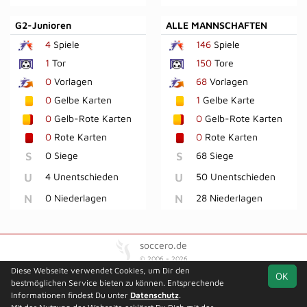
G2-Junioren
ALLE MANNSCHAFTEN
4
Spiele
146
Spiele
1
Tor
150
Tore
0
Vorlagen
68
Vorlagen
0
Gelbe Karten
1
Gelbe Karte
0
Gelb-Rote Karten
0
Gelb-Rote Karten
0
Rote Karten
0
Rote Karten
S
0 Siege
S
68 Siege
U
4 Unentschieden
U
50 Unentschieden
N
0 Niederlagen
N
28 Niederlagen
soccero.de
© 2006 - 2026
Diese Webseite verwendet Cookies, um Dir den
OK
Besucherstatistik
Kontakt
Kinderschutz
Impressum
bestmöglichen Service bieten zu können. Entsprechende
Geburtstage
Datenschutz
Informationen findest Du unter
Datenschutz
.