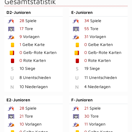
Gesamtstatistik
D2-Junioren
E-Junioren
28
Spiele
34
Spiele
17
Tore
55
Tore
9
Vorlagen
31
Vorlagen
1
Gelbe Karte
0
Gelbe Karten
0
Gelb-Rote Karten
0
Gelb-Rote Karten
0
Rote Karten
0
Rote Karten
S
10 Siege
S
19 Siege
U
8 Unentschieden
U
11 Unentschieden
N
10 Niederlagen
N
4 Niederlagen
E2-Junioren
F-Junioren
28
Spiele
21
Spiele
21
Tore
30
Tore
10
Vorlagen
11
Vorlagen
0
Gelbe Karten
0
Gelbe Karten