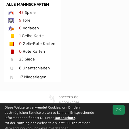
ALLE MANNSCHAFTEN
48
Spiele
9
Tore
0
Vorlagen
1
Gelbe Karte
0
Gelb-Rote Karten
0
Rote Karten
S
23 Siege
U
8 Unentschieden
N
17 Niederlagen
soccero.de
© 2006 - 2026
Diese Webseite verwendet Cookies, um Dir den
OK
Besucherstatistik
Kontakt
Kinderschutz
Impressum
bestmöglichen Service bieten zu können. Entsprechende
Geburtstage
Datenschutz
Informationen findest Du unter
Datenschutz
.
Mit der Nutzung der Webseite erklärst Du Dich mit der
Facebook
Verwendung von Cookies einverstanden.