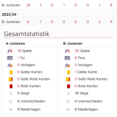
B-Junioren
24
7
0
1
0
0
1
8
2023/24
B-Junioren
6
1
0
0
0
0
3
4
Gesamtstatistik
A-Junioren
B-Junioren
18
Spiele
30
Spiele
1
Tor
8
Tore
0
Vorlagen
0
Vorlagen
0
Gelbe Karten
1
Gelbe Karte
0
Gelb-Rote Karten
0
Gelb-Rote Karten
0
Rote Karten
0
Rote Karten
S
5 Siege
S
18 Siege
U
4 Unentschieden
U
4 Unentschieden
N
9 Niederlagen
N
8 Niederlagen