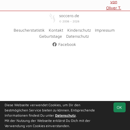
von
Oliver T.
soccero.de
© 2006 - 2026
Besucherstatistik
Kontakt
Kinderschutz
Impressum
Geburtstage
Datenschutz
Facebook
Diese Webseite verwendet Cookies, um Dir den
OK
bestmöglichen Service bieten zu können. Entsprechende
Informationen findest Du unter
Datenschutz
.
Mit der Nutzung der Webseite erklärst Du Dich mit der
Verwendung von Cookies einverstanden.