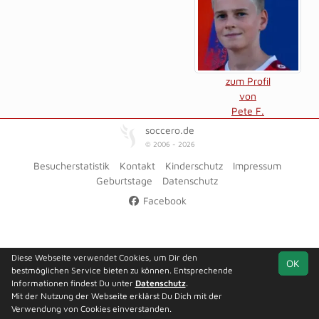
zum Profil
von
Pete F.
soccero.de
© 2006 - 2026
Besucherstatistik
Kontakt
Kinderschutz
Impressum
Geburtstage
Datenschutz
Facebook
Diese Webseite verwendet Cookies, um Dir den
OK
bestmöglichen Service bieten zu können. Entsprechende
Informationen findest Du unter
Datenschutz
.
Mit der Nutzung der Webseite erklärst Du Dich mit der
Verwendung von Cookies einverstanden.