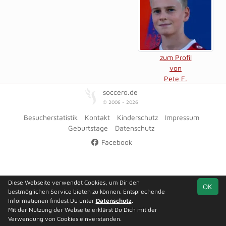
zum Profil
von
Pete F.
soccero.de
© 2006 - 2026
Besucherstatistik
Kontakt
Kinderschutz
Impressum
Geburtstage
Datenschutz
Facebook
Diese Webseite verwendet Cookies, um Dir den
OK
bestmöglichen Service bieten zu können. Entsprechende
Informationen findest Du unter
Datenschutz
.
Mit der Nutzung der Webseite erklärst Du Dich mit der
Verwendung von Cookies einverstanden.