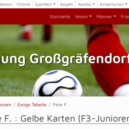
lektion
Chronik
Sportfest
Kegeln
Aerobic
Kinderturnen
Startseite
Verein
Männer
Fra
gung Großgräfendorf
nioren
Ewige Tabelle
Pete F.
 F. : Gelbe Karten (F3-Juniore