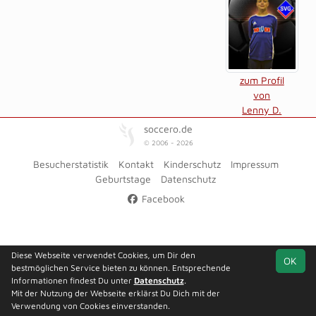
zum Profil
von
Lenny D.
soccero.de
© 2006 - 2026
Besucherstatistik
Kontakt
Kinderschutz
Impressum
Geburtstage
Datenschutz
Facebook
Diese Webseite verwendet Cookies, um Dir den
OK
bestmöglichen Service bieten zu können. Entsprechende
Informationen findest Du unter
Datenschutz
.
Mit der Nutzung der Webseite erklärst Du Dich mit der
Verwendung von Cookies einverstanden.