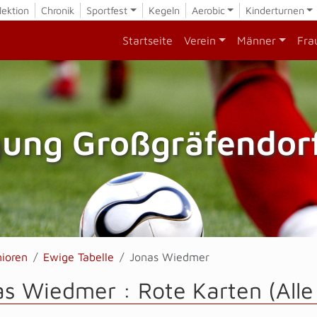
lektion
Chronik
Sportfest
Kegeln
Aerobic
Kinderturnen
Startseite
Verein
Männer
Fra
gung Großgräfendorf
nioren
Ewige Tabelle
Jonas Wiedmer
as Wiedmer : Rote Karten (All