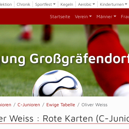
lektion
Chronik
Sportfest
Kegeln
Aerobic
Kinderturnen
Startseite
Verein
Männer
Fra
gung Großgräfendorf
nioren
C-Junioren
Ewige Tabelle
Oliver Weiss
er Weiss : Rote Karten (C-Juni