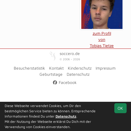
zum Profil
von
Tobias Tietze
soccero.de
© 2006 - 2026
Besucherstatistik
Kontakt
Kinderschutz
Impressum
Geburtstage
Datenschutz
Facebook
Diese Webseite verwendet Cookies, um Dir den
OK
bestmöglichen Service bieten zu können. Entsprechende
Informationen findest Du unter
Datenschutz
.
Mit der Nutzung der Webseite erklärst Du Dich mit der
Verwendung von Cookies einverstanden.