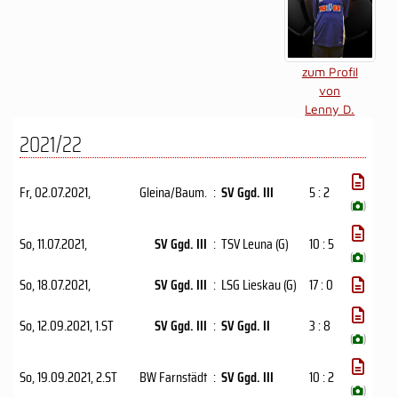
zum Profil
von
Lenny D.
2021/22
Fr, 02.07.2021
,
Gleina/Baum.
:
SV Ggd. III
5 : 2
(
)
So, 11.07.2021
,
SV Ggd. III
:
TSV Leuna (G)
10 : 5
(
)
So, 18.07.2021
,
SV Ggd. III
:
LSG Lieskau (G)
17 : 0
So, 12.09.2021
, 1.ST
SV Ggd. III
:
SV Ggd. II
3 : 8
(
)
So, 19.09.2021
, 2.ST
BW Farnstädt
:
SV Ggd. III
10 : 2
(
)