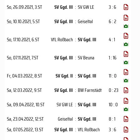
So, 26.09.2021
, 3.ST
SV Ggd. III
:
SV GW LE
3 : 6
So, 10.10.2021
, 5.ST
SV Ggd. III
:
Geiseltal
6 : 2
(
)
So, 17.10.2021
, 6.ST
VfL Roßbach
:
SV Ggd. III
4 : 1
(
)
So, 07.11.2021
, 7.ST
SV Ggd. III
:
SV Beuna
1 : 16
(
)
Fr, 04.03.2022
, 8.ST
SV Ggd. II
:
SV Ggd. III
11 : 0
(
)
Sa, 12.03.2022
, 9.ST
SV Ggd. III
:
BW Farnstädt
0 : 23
Sa, 09.04.2022
, 10.ST
SV GW LE
:
SV Ggd. III
10 : 0
(
)
Sa, 23.04.2022
, 12.ST
Geiseltal
:
SV Ggd. III
8 : 1
Sa, 07.05.2022
, 13.ST
SV Ggd. III
:
VfL Roßbach
3 : 6