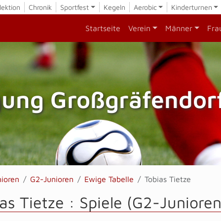
lektion
Chronik
Sportfest
Kegeln
Aerobic
Kinderturnen
Startseite
Verein
Männer
Fra
gung Großgräfendorf
nioren
G2-Junioren
Ewige Tabelle
Tobias Tietze
as Tietze : Spiele (G2-Junioren