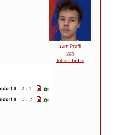
zum Profil
von
Tobias Tietze
ndorf II
2 : 1
(
)
ndorf II
0 : 2
(
)