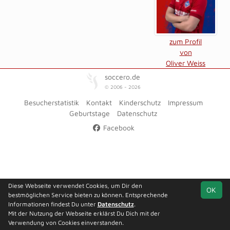
zum Profil
von
Oliver Weiss
soccero.de
© 2006 - 2026
Besucherstatistik
Kontakt
Kinderschutz
Impressum
Geburtstage
Datenschutz
Facebook
Diese Webseite verwendet Cookies, um Dir den
OK
bestmöglichen Service bieten zu können. Entsprechende
Informationen findest Du unter
Datenschutz
.
Mit der Nutzung der Webseite erklärst Du Dich mit der
Verwendung von Cookies einverstanden.