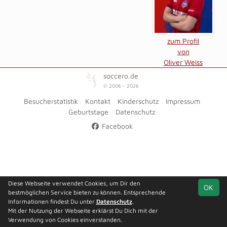
zum Profil
von
Oliver Weiss
soccero.de
© 2006 - 2026
Besucherstatistik
Kontakt
Kinderschutz
Impressum
Geburtstage
Datenschutz
Facebook
Diese Webseite verwendet Cookies, um Dir den
OK
bestmöglichen Service bieten zu können. Entsprechende
Informationen findest Du unter
Datenschutz
.
Mit der Nutzung der Webseite erklärst Du Dich mit der
Verwendung von Cookies einverstanden.