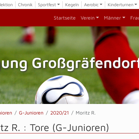
lektion
Chronik
Sportfest
Kegeln
Aerobic
Kinderturnen
Startseite
Verein
Männer
Fra
gung Großgräfendorf
nioren
G-Junioren
2020/21
Moritz R.
tz R. : Tore (G-Junioren)