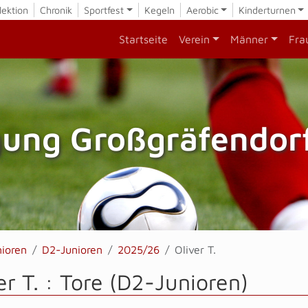
lektion
Chronik
Sportfest
Kegeln
Aerobic
Kinderturnen
Startseite
Verein
Männer
Fra
gung Großgräfendorf
nioren
D2-Junioren
2025/26
Oliver T.
er T. : Tore (D2-Junioren)