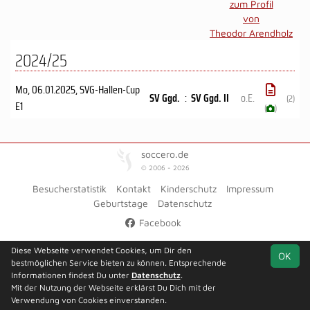
zum Profil
von
Theodor Arendholz
2024/25
Mo, 06.01.2025
, SVG-Hallen-Cup
SV Ggd.
:
SV Ggd. II
o.E.
(2)
E1
(
)
soccero.de
© 2006 - 2026
Besucherstatistik
Kontakt
Kinderschutz
Impressum
Geburtstage
Datenschutz
Facebook
Diese Webseite verwendet Cookies, um Dir den
OK
bestmöglichen Service bieten zu können. Entsprechende
Informationen findest Du unter
Datenschutz
.
Mit der Nutzung der Webseite erklärst Du Dich mit der
Verwendung von Cookies einverstanden.