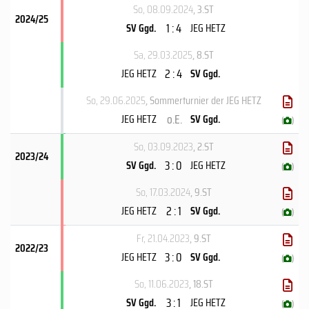
So, 08.09.2024
, 3.ST
2024/25
1 : 4
SV Ggd.
JEG HETZ
Sa, 29.03.2025
, 8.ST
2 : 4
JEG HETZ
SV Ggd.
So, 29.06.2025
, Sommerturnier der JEG HETZ
o.E.
JEG HETZ
SV Ggd.
(
)
So, 03.09.2023
, 2.ST
2023/24
3 : 0
SV Ggd.
JEG HETZ
(
)
So, 17.03.2024
, 9.ST
2 : 1
JEG HETZ
SV Ggd.
(
)
Fr, 21.04.2023
, 9.ST
2022/23
3 : 0
JEG HETZ
SV Ggd.
(
)
So, 11.06.2023
, 18.ST
3 : 1
SV Ggd.
JEG HETZ
(
)