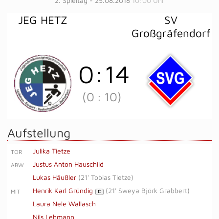
2. Spieltag - 25.08.2018
10:00 Uhr
JEG HETZ
SV
Großgräfendorf
0
:
14
(0
:
10)
Aufstellung
Julika Tietze
TOR
Justus Anton Hauschild
ABW
Lukas Häußler
(
21' Tobias Tietze
)
Henrik Karl Gründig
(
21' Sweya Björk Grabbert
)
MIT
C
Laura Nele Wallasch
Nils Lehmann