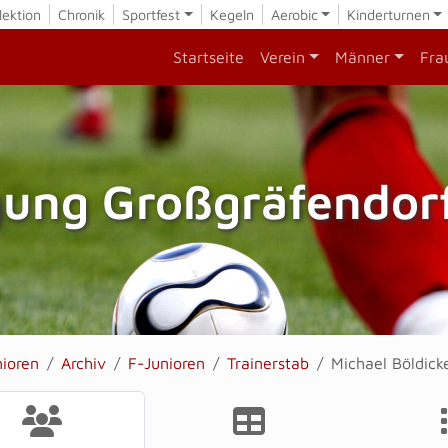
lektion
Chronik
Sportfest
Kegeln
Aerobic
Kinderturnen
Startseite
Verein
Männer
Fra
gung Großgräfendorf
nioren
Archiv
F-Junioren
Trainerstab
Michael Böldick