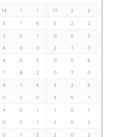
14
1
1
17
2
3
5
1
6
5
2
2
2
0
1
0
0
5
4
0
0
2
1
0
4
0
5
0
0
6
1
8
2
0
7
0
4
1
4
3
2
6
0
2
0
3
5
1
4
0
1
1
0
1
0
0
1
2
0
2
0
1
2
2
0
2