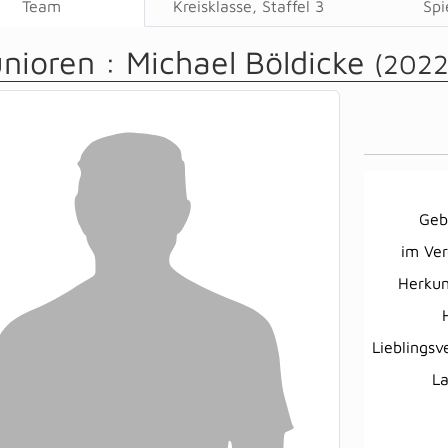
Team
Kreisklasse, Staffel 3
Spi
unioren :
Michael Böldicke
(2022
Geb
im Ver
Herkun
Lieblingsv
L