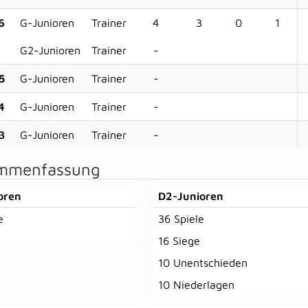
6
G-Junioren
Trainer
4
3
0
1
G2-Junioren
Trainer
-
5
G-Junioren
Trainer
-
4
G-Junioren
Trainer
-
3
G-Junioren
Trainer
-
mmenfassung
oren
D2-Junioren
e
36 Spiele
16 Siege
10 Unentschieden
10 Niederlagen