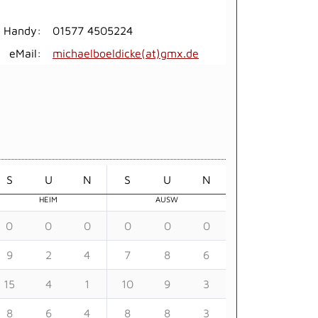
Handy:
01577 4505224
eMail:
michaelboeldicke(at)gmx.de
S
U
N
S
U
N
HEIM
AUSW
0
0
0
0
0
0
9
2
4
7
8
6
15
4
1
10
9
3
8
6
4
8
8
3