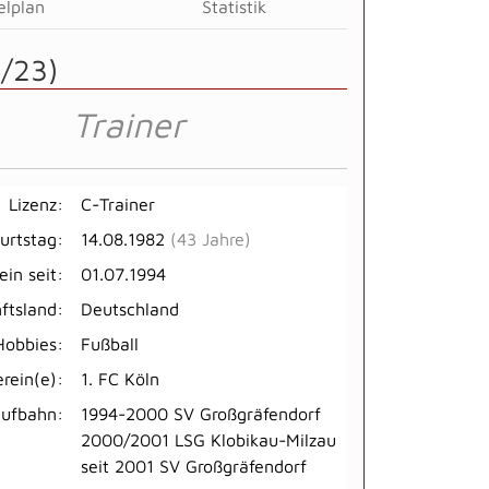
elplan
Statistik
/23)
Trainer
Lizenz:
C-Trainer
urtstag:
14.08.1982
(43 Jahre)
ein seit:
01.07.1994
ftsland:
Deutschland
Hobbies:
Fußball
erein(e):
1. FC Köln
aufbahn:
1994-2000 SV Großgräfendorf
2000/2001 LSG Klobikau-Milzau
seit 2001 SV Großgräfendorf