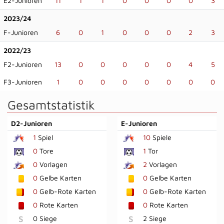
E2-Junioren
11
1
1
0
0
0
0
3
2023/24
F-Junioren
6
0
1
0
0
0
2
3
2022/23
F2-Junioren
13
0
0
0
0
0
4
5
F3-Junioren
1
0
0
0
0
0
0
0
Gesamtstatistik
D2-Junioren
E-Junioren
1
Spiel
10
Spiele
0
Tore
1
Tor
0
Vorlagen
2
Vorlagen
0
Gelbe Karten
0
Gelbe Karten
0
Gelb-Rote Karten
0
Gelb-Rote Karten
0
Rote Karten
0
Rote Karten
S
0 Siege
S
2 Siege