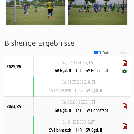
Bisherige Ergebnisse
Datum anzeigen
Sa, 07.03.2026
, 1.ST
2025/26
0 : 0
SV Ggd. II
SV Höhnstedt
(
)
So, 31.05.2026
, 6.ST
0 : 1
SV Höhnstedt
SV Ggd. II
Sa, 26.08.2023
, 1.ST
2023/24
1 : 1
SV Ggd. II
SV Höhnstedt
So, 01.10.2023
, 6.ST
1 : 3
SV Höhnstedt
SV Ggd. II