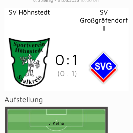
6. Spieltag - 31.05.2026
10:00 Uhr
SV Höhnstedt
SV
Großgräfendorf
II
0
:
1
(0
:
1)
Aufstellung
J. Kathe