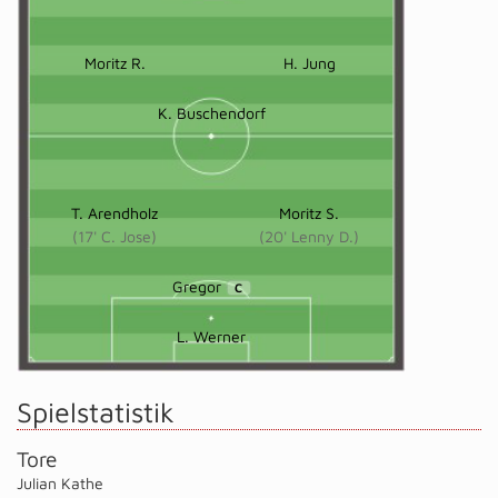
Moritz R.
H. Jung
K. Buschendorf
T. Arendholz
Moritz S.
(17' C. Jose)
(20' Lenny D.)
Gregor
C
L. Werner
Spielstatistik
Tore
Julian Kathe