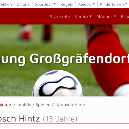
lektion
Chronik
Sportfest
Kegeln
Aerobic
Kinderturnen
Startseite
Verein
Männer
Fra
gung Großgräfendorf
nioren
inaktive Spieler
Janosch Hintz
osch Hintz
(13 Jahre)