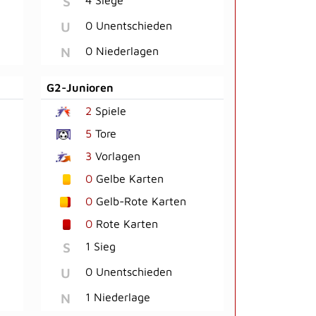
S
U
0 Unentschieden
N
0 Niederlagen
G2-Junioren
2
Spiele
5
Tore
3
Vorlagen
0
Gelbe Karten
0
Gelb-Rote Karten
0
Rote Karten
S
1 Sieg
U
0 Unentschieden
N
1 Niederlage