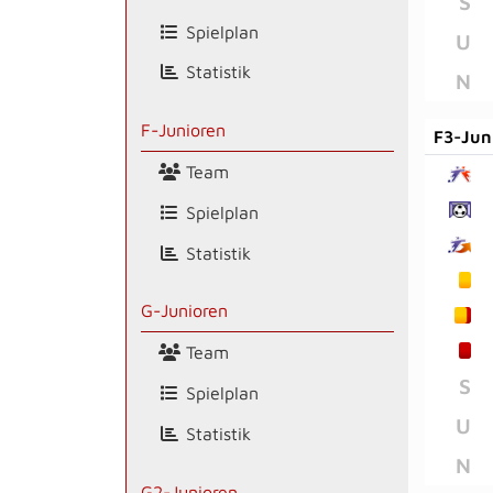
S
Spielplan
U
Statistik
N
F-Junioren
F3-Jun
Team
Spielplan
Statistik
G-Junioren
Team
S
Spielplan
U
Statistik
N
G2-Junioren