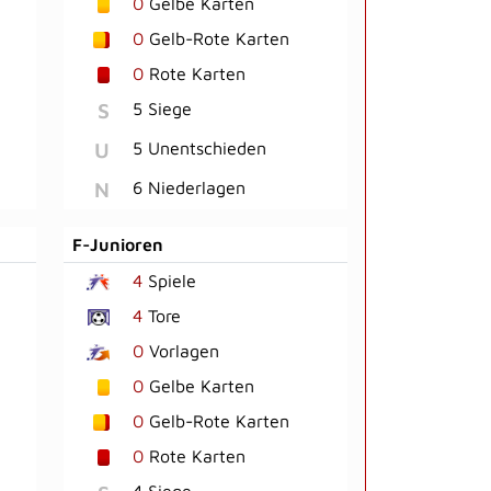
0
Gelbe Karten
0
Gelb-Rote Karten
0
Rote Karten
S
5 Siege
U
5 Unentschieden
N
6 Niederlagen
F-Junioren
4
Spiele
4
Tore
0
Vorlagen
0
Gelbe Karten
0
Gelb-Rote Karten
0
Rote Karten
4 Siege