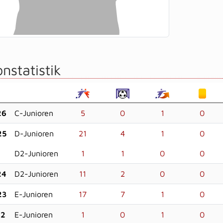
nstatistik
26
C-Junioren
5
0
1
0
25
D-Junioren
21
4
1
0
D2-Junioren
1
1
0
0
24
D2-Junioren
11
2
0
0
23
E-Junioren
17
7
1
0
22
E-Junioren
1
0
1
0