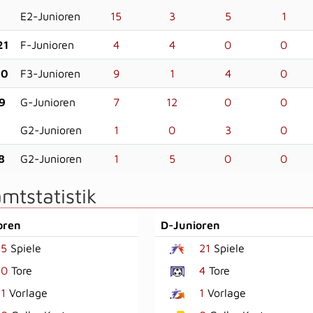
E2-Junioren
15
3
5
1
21
F-Junioren
4
4
0
0
20
F3-Junioren
9
1
4
0
9
G-Junioren
7
12
0
0
G2-Junioren
1
0
3
0
8
G2-Junioren
1
5
0
0
mtstatistik
oren
D-Junioren
5
Spiele
21
Spiele
0
Tore
4
Tore
1
Vorlage
1
Vorlage