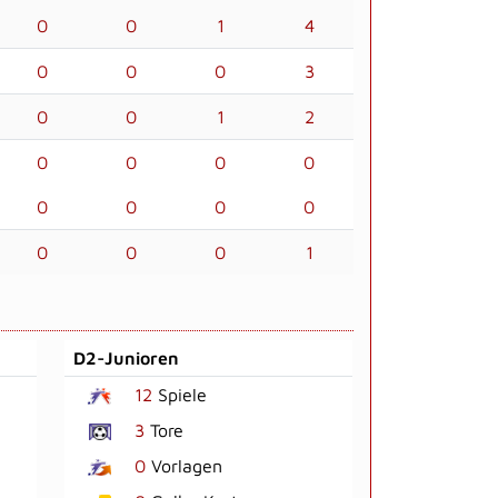
0
0
1
4
0
0
0
3
0
0
1
2
0
0
0
0
0
0
0
0
0
0
0
1
D2-Junioren
12
Spiele
3
Tore
0
Vorlagen