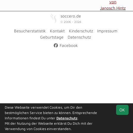
von
Janosch Hintz
soccero.de
© 2006 - 2026
Besucherstatistik
Kontakt
Kinderschutz
Impressum
Geburtstage
Datenschutz
Facebook
Diese Webseite verwendet Cookies, um Dir den
OK
bestmöglichen Service bieten zu können. Entsprechende
Informationen findest Du unter
Datenschutz
.
Mit der Nutzung der Webseite erklärst Du Dich mit der
Verwendung von Cookies einverstanden.