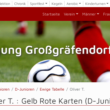
lektion
Chronik
Sportfest
Kegeln
Aerobic
Kinderturnen
Startseite
Verein
Männer
Fra
gung Großgräfendorf
nioren
D-Junioren
Ewige Tabelle
Oliver T.
er T. : Gelb Rote Karten (D-Jun