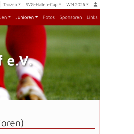
Tanzen
SVG-Hallen-Cup
WM 2026
uen
Junioren
Fotos
Sponsoren
Links
 e.V.
ioren)