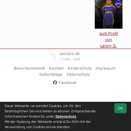
zum Profil
von
Lenny D.
soccero.de
© 2006 - 2026
Besucherstatistik
Kontakt
Kinderschutz
Impressum
Geburtstage
Datenschutz
Facebook
Diese Webseite verwendet Cookies, um Dir den
OK
bestmöglichen Service bieten zu können. Entsprechende
Informationen findest Du unter
Datenschutz
.
Mit der Nutzung der Webseite erklärst Du Dich mit der
Verwendung von Cookies einverstanden.