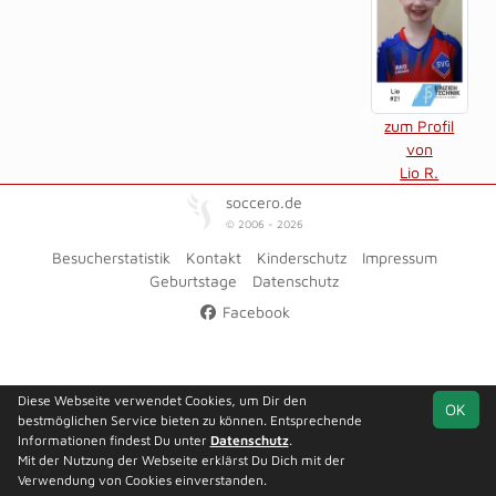
zum Profil
von
Lio R.
soccero.de
© 2006 - 2026
Besucherstatistik
Kontakt
Kinderschutz
Impressum
Geburtstage
Datenschutz
Facebook
Diese Webseite verwendet Cookies, um Dir den
OK
bestmöglichen Service bieten zu können. Entsprechende
Informationen findest Du unter
Datenschutz
.
Mit der Nutzung der Webseite erklärst Du Dich mit der
Verwendung von Cookies einverstanden.