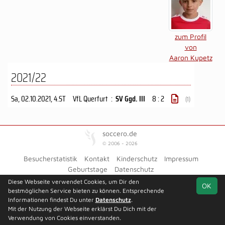
zum Profil
von
Aaron Kupetz
2021/22
Sa, 02.10.2021
, 4.ST
VfL Querfurt
:
SV Ggd. III
8 : 2
(1)
soccero.de
© 2006 - 2026
Besucherstatistik
Kontakt
Kinderschutz
Impressum
Geburtstage
Datenschutz
Diese Webseite verwendet Cookies, um Dir den
Facebook
OK
bestmöglichen Service bieten zu können. Entsprechende
Informationen findest Du unter
Datenschutz
.
Mit der Nutzung der Webseite erklärst Du Dich mit der
Verwendung von Cookies einverstanden.