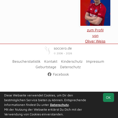
zum Profil
von
Oliver Weiss
soccero.de
© 2006 - 2026
Besucherstatistik
Kontakt
Kinderschutz
Impressum
Geburtstage
Datenschutz
Facebook
Diese Webseite verwendet Cookies, um Dir den
OK
bestmöglichen Service bieten zu können. Entsprechende
Informationen findest Du unter
Datenschutz
.
Mit der Nutzung der Webseite erklärst Du Dich mit der
Verwendung von Cookies einverstanden.