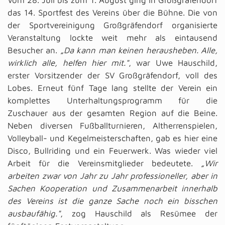
Vom 28. Juli bis zum 1. August ging in Großgräfendorf
das 14. Sportfest des Vereins über die Bühne. Die von
der Sportvereinigung Großgräfendorf organisierte
Veranstaltung lockte weit mehr als eintausend
Besucher an.
„Da kann man keinen herausheben. Alle,
wirklich alle, helfen hier mit."
, war Uwe Hauschild,
erster Vorsitzender der SV Großgräfendorf, voll des
Lobes. Erneut fünf Tage lang stellte der Verein ein
komplettes Unterhaltungsprogramm für die
Zuschauer aus der gesamten Region auf die Beine.
Neben diversen Fußballturnieren, Altherrenspielen,
Volleyball- und Kegelmeisterschaften, gab es hier eine
Disco, Bullriding und ein Feuerwerk. Was wieder viel
Arbeit für die Vereinsmitglieder bedeutete.
„Wir
arbeiten zwar von Jahr zu Jahr professioneller, aber in
Sachen Kooperation und Zusammenarbeit innerhalb
des Vereins ist die ganze Sache noch ein bisschen
ausbaufähig."
, zog Hauschild als Resümee der