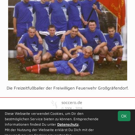
Die Freizeitfußballer der Freiwilligen Feuerwehr Großgräfendorf.
soccero.de
© 2006 - 2026
Diese Webseite verwendet Cookies, um Dir den
OK
Besucherstatistik
Kontakt
Kinderschutz
Impressum
bestmöglichen Service bieten zu können. Entsprechende
Geburtstage
Datenschutz
Informationen findest Du unter
Datenschutz
.
Mit der Nutzung der Webseite erklärst Du Dich mit der
Facebook