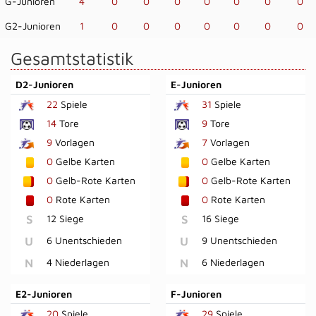
G-Junioren
4
0
0
0
0
0
0
0
G2-Junioren
1
0
0
0
0
0
0
0
Gesamtstatistik
D2-Junioren
E-Junioren
22
Spiele
31
Spiele
14
Tore
9
Tore
9
Vorlagen
7
Vorlagen
0
Gelbe Karten
0
Gelbe Karten
0
Gelb-Rote Karten
0
Gelb-Rote Karten
0
Rote Karten
0
Rote Karten
S
12 Siege
S
16 Siege
U
6 Unentschieden
U
9 Unentschieden
N
4 Niederlagen
N
6 Niederlagen
E2-Junioren
F-Junioren
20
Spiele
29
Spiele