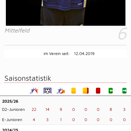
6
Mittelfeld
im Verein seit:
12.04.2019
Saisonstatistik
2025/26
D2-Junioren
22
14
9
0
0
0
8
3
E-Junioren
4
3
1
0
0
0
0
0
2024/25