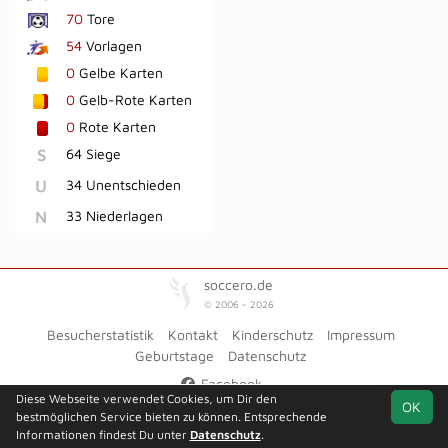
70
Tore
54
Vorlagen
0
Gelbe Karten
0
Gelb-Rote Karten
0
Rote Karten
S
64 Siege
U
34 Unentschieden
N
33 Niederlagen
soccero.de
© 2006 - 2026
Besucherstatistik
Kontakt
Kinderschutz
Impressum
Geburtstage
Datenschutz
Facebook
Diese Webseite verwendet Cookies, um Dir den
OK
bestmöglichen Service bieten zu können. Entsprechende
Informationen findest Du unter
Datenschutz
.